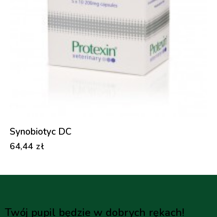
Synobiotyc DC
64,44
zł
Twój pupil będzie w dobrych rękach!