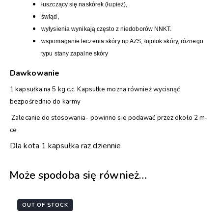
łuszczący się naskórek (łupież),
świąd,
wyłysienia wynikają często z niedoborów NNKT.
wspomaganie leczenia skóry np AZS, łojotok skóry, różnego
typu stany zapalne skóry
Dawkowanie
1 kapsułka na 5 kg c.c. Kapsułke mozna również wycisnąć
bezpośrednio do karmy
Zalecanie do stosowania- powinno sie podawać przez około 2 m-
ce
Dla kota 1 kapsułka raz dziennie
Może spodoba się również…
OUT OF STOCK