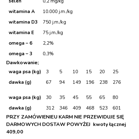
selen
0,2 mg/kg
witamina A
10.000 j.m./kg
witamina D3
750 j.m./kg
witamina E
75 j.m./kg
omega – 6
2,2%
omega – 3
0,3%
Dawkowanie;
waga psa (kg)
3
5
10
15
20
25
dawka (g)
67
94
149
196
238
276
waga psa (kg)
30
35
45
55
65
80
dawka (g)
312
346
409
468
523
601
PRZY ZAMÓWIENIEU KARM NIE PRZEWIDUJE SIĘ
DARMOWYCH DOSTAW POWYŻEJ kwoty łącznej
409,00