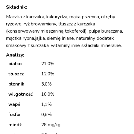
Składnik;
Mączka z kurczaka, kukurydza, mąka pszenna, otręby
ryżowe, ryż browarniany, tłuszcz z kurczaka
(konserwowany mieszaniną tokoferoli), pulpa buraczana,
mączka rybna,jajka, siemię lniane, naturalny dodatek
smakowy z kurczaka, witaminy, inne składniki mineralne.
Analizy;
białko
21,0%
tłuszcz
12,0%
błonnik
3,0%
wilgotność
10,0%
wapń
1,1%
fosfor
0,8%
miedź
28 mg/kg