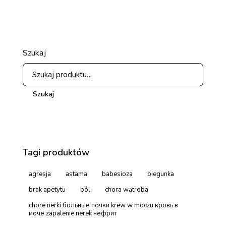
Szukaj
Szukaj
Tagi produktów
agresja
astama
babesioza
biegunka
brak apetytu
ból
chora wątroba
chore nerki больные почки krew w moczu кровь в
моче zapalenie nerek нефрит