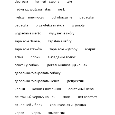
depresja
kamień nazębny
lęki
nadwrażliwość na hałas
nerki
nietrzymanie moczu
odrobaczanie
padaczka
padaczla
przewlekłe infekcja
wymioty
wypadanie sierści
wyłysienie skóry
zapalenie dziaseł
zapalenie skóry
zapalenie stawów
zapalenie wątroby
артрит
астма
блохи
выпадение волос
глисты у собаки
дегельминтизация кошек
дегельминтизировать собаку
дегельминтизировать щенка
депрессия
клещи
кожная инфекция
ленточный червь
ленточный червь у кошек
моча
нет аппетита
от клещей и блох
хроническая инфекция
черви
червь
эпилепсия