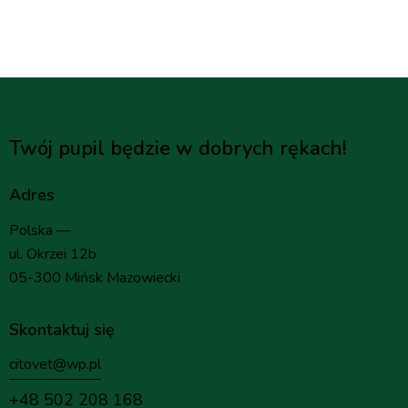
Twój pupil będzie w dobrych rękach!
Adres
Polska —
ul. Okrzei 12b
05-300 Mińsk Mazowiecki
Skontaktuj się
citovet@wp.pl
+48 502 208 168