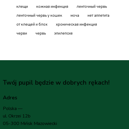
клещи
кожная инфекция
ленточный червь
ленточный червь у кошек
моча
нет аппетита
от клещей и блох
хроническая инфекция
черви
червь
эпилепсия
Twój pupil będzie w dobrych rękach!
Adres
Polska —
ul. Okrzei 12b
05-300 Mińsk Mazowiecki