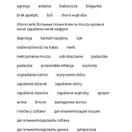
agresja
astama
babesioza
biegunka
brak apetytu
ból
chora wątroba
chore nerki больные почки krew w moczu кровь в
моче zapalenie nerek нефрит
depresja
kamień nazębny
lęki
nadwrażliwość na hałas
nerki
nietrzymanie moczu
odrobaczanie
padaczka
padaczla
przewlekłe infekcja
wymioty
wypadanie sierści
wyłysienie skóry
zapalenie dziaseł
zapalenie skóry
zapalenie stawów
zapalenie wątroby
артрит
астма
блохи
выпадение волос
глисты у собаки
дегельминтизация кошек
дегельминтизировать собаку
дегельминтизировать щенка
депрессия