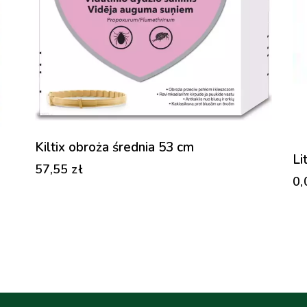
Kiltix obroża średnia 53 cm
Li
57,55
zł
0