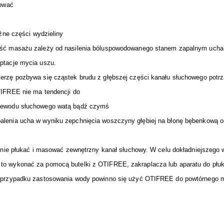
sować
źne części wydzieliny
ność masażu zależy od nasilenia bóluspowodowanego stanem zapalnym uch
ptacje mycia uszu.
erzę pozbywa się cząstek brudu z głębszej części kanału słuchowego potrz
TIFREE nie ma tendencji do
rzewodu słuchowego watą bądź czymś
lenia ucha w wyniku zepchnięcia woszczyny głębiej na błonę bębenkową o
otnie płukać i masować zewnętrzny kanał słuchowy. W celu dokładniejszego
o wykonać za pomocą butelki z OTIFREE, zakraplacza lub aparatu do płuk
W przypadku zastosowania wody powinno się użyć OTIFREE do powtórnego 