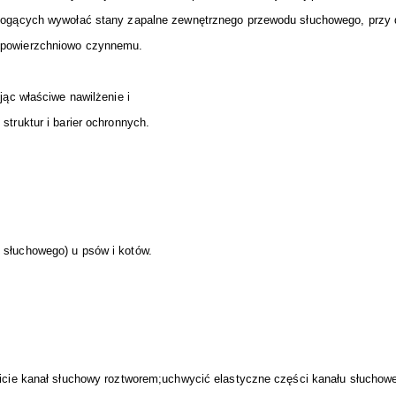
ogących wywołać stany zapalne zewnętrznego przewodu słuchowego, przy do
 powierzchniowo czynnemu.
jąc właściwe nawilżenie i
truktur i barier ochronnych.
słuchowego) u psów i kotów.
wicie kanał słuchowy roztworem;uchwycić elastyczne części kanału słucho