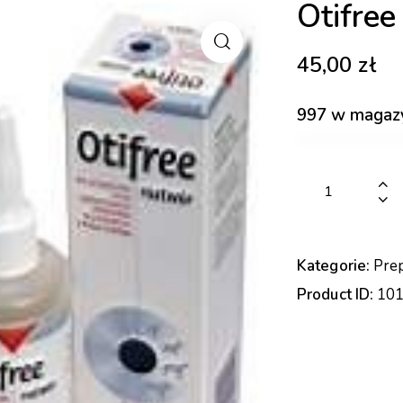
Otifree
45,00
zł
997 w magaz
Kategorie:
Prep
Product ID:
10