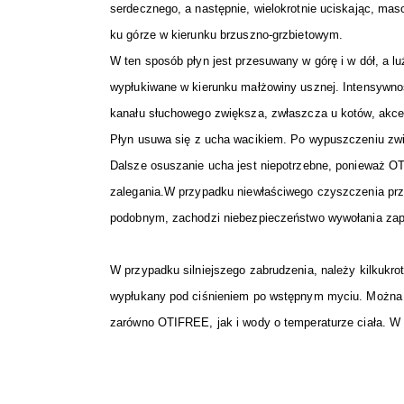
serdecznego, a następnie, wielokrotnie uciskając, ma
ku górze w kierunku brzuszno-grzbietowym.
W ten sposób płyn jest przesuwany w górę i w dół, a lu
wypłukiwane w kierunku małżowiny usznej. Intensyw
kanału słuchowego zwiększa, zwłaszcza u kotów, akce
Płyn usuwa się z ucha wacikiem. Po wypuszczeniu zwi
Dalsze osuszanie ucha jest niepotrzebne, ponieważ O
zalegania.W przypadku niewłaściwego czyszczenia p
podobnym, zachodzi niebezpieczeństwo wywołania zapa
W przypadku silniejszego zabrudzenia, należy kilkukr
wypłukany pod ciśnieniem po wstępnym myciu. Można t
zarówno OTIFREE, jak i wody o temperaturze ciała. 