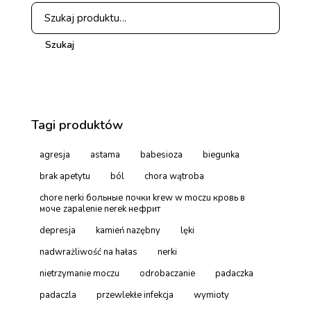
Szukaj
Tagi produktów
agresja
astama
babesioza
biegunka
brak apetytu
ból
chora wątroba
chore nerki больные почки krew w moczu кровь в
моче zapalenie nerek нефрит
depresja
kamień nazębny
lęki
nadwrażliwość na hałas
nerki
nietrzymanie moczu
odrobaczanie
padaczka
padaczla
przewlekłe infekcja
wymioty