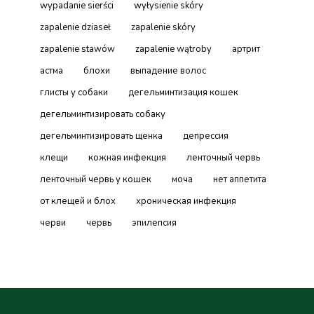
wypadanie sierści
wyłysienie skóry
zapalenie dziaseł
zapalenie skóry
zapalenie stawów
zapalenie wątroby
артрит
астма
блохи
выпадение волос
глисты у собаки
дегельминтизация кошек
дегельминтизировать собаку
дегельминтизировать щенка
депрессия
клещи
кожная инфекция
ленточный червь
ленточный червь у кошек
моча
нет аппетита
от клещей и блох
хроническая инфекция
черви
червь
эпилепсия