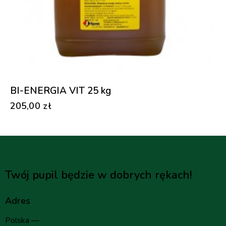
BI-ENERGIA VIT 25 kg
205,00
zł
Twój pupil będzie w dobrych rękach!
Adres
Polska —