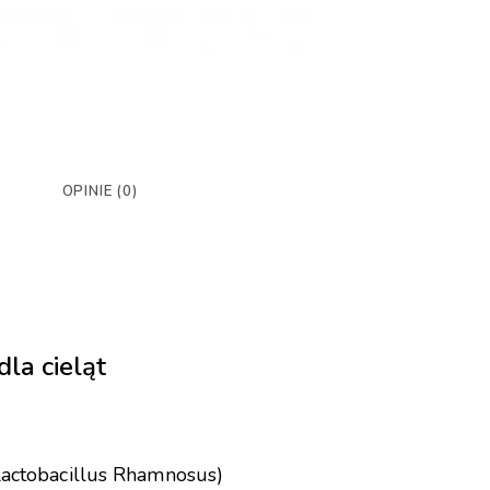
OPINIE (0)
la cieląt
 Lactobacillus Rhamnosus)