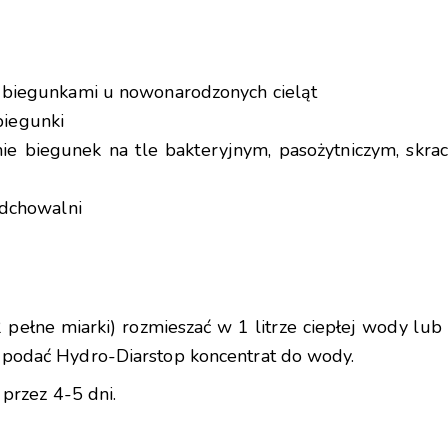
ia biegunkami u nowonarodzonych cieląt
iegunki
e biegunek na tle bakteryjnym, pasożytniczym, skraca
 odchowalni
2 pełne miarki) rozmieszać w 1 litrze ciepłej wody lu
podać Hydro-Diarstop koncentrat do wody.
przez 4-5 dni.