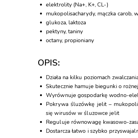
elektrolity (Na+, K+, CL-)
mukopolisacharydy, mączka carob, w
glukoza, laktoza
pektyny, taniny
octany, propioniany
OPIS:
Działa na kilku poziomach zwalczani
Skutecznie hamuje biegunki o rożnej 
Wyrównuje gospodarkę wodno-elektr
Pokrywa śluzówkę jelit – mukopoli
się wirusów w śluzowce jelit
Reguluje równowagę kwasowo-zasad
Dostarcza łatwo i szybko przyswajaln