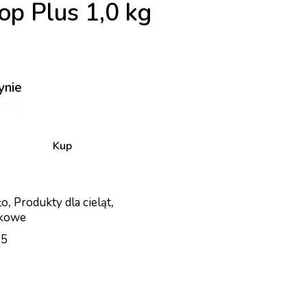
op Plus 1,0 kg
ynie
Kup
ło
,
Produkty dla cieląt
,
nkowe
15