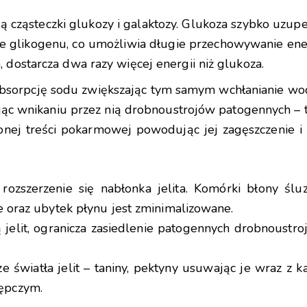
 cząsteczki glukozy i galaktozy. Glukoza szybko uzupeł
likogenu, co umożliwia długie przechowywanie energi
dostarcza dwa razy więcej energii niż glukoza.
 absorpcję sodu zwiększając tym samym wchłanianie wo
jąc wnikaniu przez nią drobnoustrojów patogennych – t
onej treści pokarmowej powodując jej zagęszczenie i
 rozszerzenie się nabłonka jelita. Komórki błony śl
e oraz ubytek płynu jest zminimalizowane.
elit, ogranicza zasiedlenie patogennych drobnoustroj
ze światła jelit – taniny, pektyny usuwając je wraz z
ępczym.