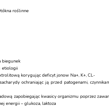
łókna roślinne
a biegunek
etiologii
olitową korygując deficyt jonow Na+, K+, CL-
sacharydy ochraniając ją przed patogenami, czynnika
ową zapobiegając kwasicy organizmu poprzez zawarte
ej energii – glukoza, laktoza