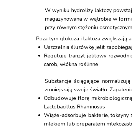
W wyniku hydrolizy laktozy powstają
magazynowana w wątrobie w formie g
przy równym stężeniu osmotycznym, 
Poza tym glukoza i laktoza zwiększają
Uszczelnia śluzówkę jelit zapobiega
Reguluje tranzyt jelitowy rozwodni
carob, włókna roślinne
Substancje ściągające normalizują
zmniejszają swoje światło. Zapaleni
Odbudowuje florę mikrobiologiczną j
Lactobacillus Rhamnosus
Wiąże-adsorbuje bakterie, toksyny 
mlekiem lub preparatem mlekozast