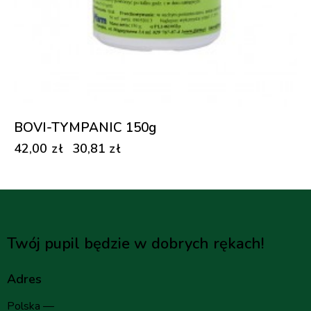
BOVI-TYMPANIC 150g
42,00
zł
30,81
zł
Twój pupil będzie w dobrych rękach!
Adres
Polska —