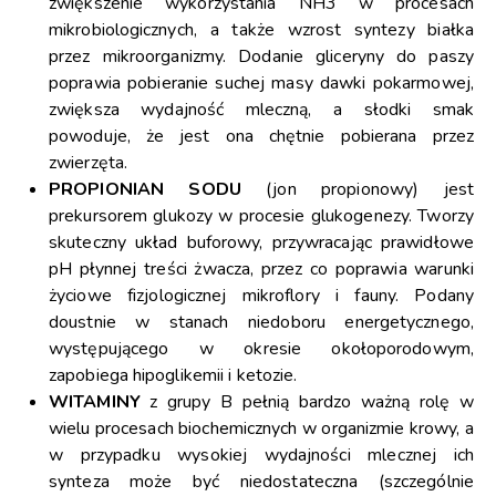
zwiększenie wykorzystania NH3 w procesach
mikrobiologicznych, a także wzrost syntezy białka
przez mikroorganizmy. Dodanie gliceryny do paszy
poprawia pobieranie suchej masy dawki pokarmowej,
zwiększa wydajność mleczną, a słodki smak
powoduje, że jest ona chętnie pobierana przez
zwierzęta.
PROPIONIAN SODU
(jon propionowy) jest
prekursorem glukozy w procesie glukogenezy. Tworzy
skuteczny układ buforowy, przywracając prawidłowe
pH płynnej treści żwacza, przez co poprawia warunki
życiowe fizjologicznej mikroflory i fauny. Podany
doustnie w stanach niedoboru energetycznego,
występującego w okresie okołoporodowym,
zapobiega hipoglikemii i ketozie.
WITAMINY
z grupy B pełnią bardzo ważną rolę w
wielu procesach biochemicznych w organizmie krowy, a
w przypadku wysokiej wydajności mlecznej ich
synteza może być niedostateczna (szczególnie