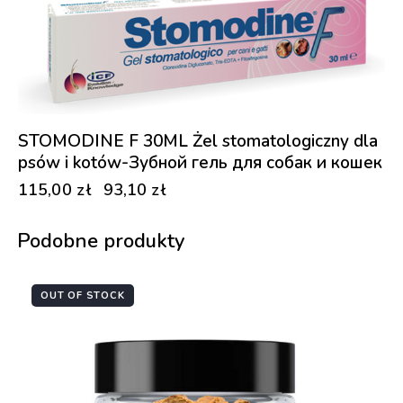
-19%
STOMODINE F 30ML Żel stomatologiczny dla
psów i kotów-Зубной гель для собак и кошек
115,00
zł
93,10
zł
Podobne produkty
OUT OF STOCK
-3%