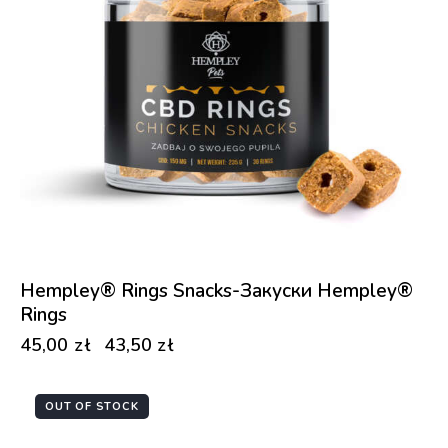
Hempley® Rings Snacks-Закуски Hempley®
Rings
45,00
zł
43,50
zł
OUT OF STOCK
-18%