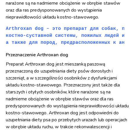
narażone są na nadmierne obciążenie w obrębie stawów
oraz dla ras predysponowanych do wystąpienia
nieprawidłowości układu kostno-stawowego.
Arthroxan dog – это препарат для собак, под
костно-суставной системы, пожилых людей и л
а также для пород, предрасположенных к ано
Przeznaczenie Arthroxan dog
Preparat Arthroxan dog jest mieszanką paszową
przeznaczoną do uzupełniania diety psów dorosłych i
szczeniąt, a w szczególności osobników z dysfunkcjami
układu kostno-stawowego. Przeznaczony jest także dla
starszych i otyłych osobników, które narażone są na
nadmierne obciążenie w obrębie stawów oraz dla ras
predysponowanych do wystąpienia nieprawidłowości układu
kostno-stawowego. Arthroxan dog jest odpowiedni do
uzupełniania diety psa po przebytych urazach lub operacjach
w obrębie układu ruchu, w trakcie rekonwalescencji i