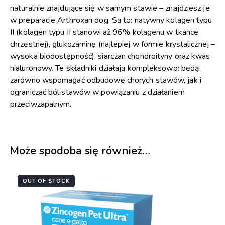
naturalnie znajdujące się w samym stawie – znajdziesz je
w preparacie Arthroxan dog. Są to: natywny kolagen typu
II (kolagen typu II stanowi aż 96% kolagenu w tkance
chrzęstnej), glukozaminę (najlepiej w formie krystalicznej –
wysoka biodostępność), siarczan chondroityny oraz kwas
hialuronowy. Te składniki działają kompleksowo: będą
zarówno wspomagać odbudowę chorych stawów, jak i
ograniczać ból stawów w powiązaniu z działaniem
przeciwzapalnym.
Może spodoba się również…
OUT OF STOCK
-11%