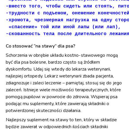
-вместо того, чтобы сидеть или стоять, пито
-трудности с подъемом, онемение конечносте
-хромота, чрезмерная нагрузка на одну сторо
 «спасение» той или иной лапы (или лап),

-скованность тела после длительного лежани
Co stosować “na stawy” dla psa?
Schorzenia w obrębie układu kostno-stawowego mogą
być dla psa bolesne, bardzo często są źródłem
dyskomfortu. Udaj się wtedy do lekarza weterynarii,
najlepiej ortopedy. Lekarz weterynarii zbada pacjenta,
zdiagnozuje i zaleci leczenie – pamiętaj, stosuj się do jego
zaleceń. Istnieje wiele możliwości terapeutycznych, które
pomogą pupilowi w powrocie do zdrowia. Wspieraj psa
podając mu suplementy, które zawierają składniki o
potwierdzonej skuteczności działania.
Najlepszy suplement na stawy to ten, który w składzie
będzie zawierał w odpowiednich ilościach składniki