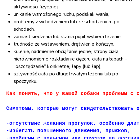
aktywności fizycznej,,
unikanie wzmożonego ruchu, podskakiwania,
problemy z wchodzeniem lub ze schodzeniem po
schodach,
zamiast siedzenia lub stania pupil wybiera leżenie,
trudności ze wstawaniem, drętwienie kończyn,
kulenie, nadmierne obciążanie jednej strony ciała,
nierównomierne rozkładanie ciężaru ciała na łapach –
„oszczędzanie” konkretnej łapy (lub łap),
sztywność ciała po długotrwałym leżeniu lub po
spoczynku.
Как понять, что у вашей собаки проблемы с 
-отсутствие желания прогулок, особенно дли
-избегать повышенного движения, прыжков,

-проблемы с подъемом или спуском по лестниц