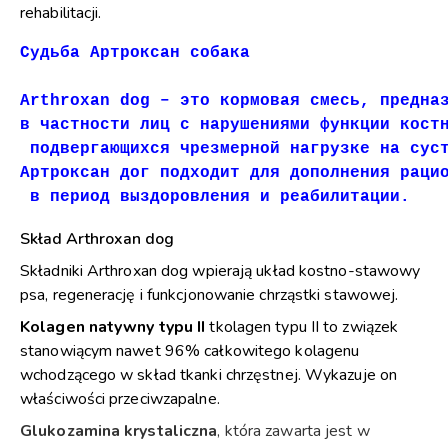
rehabilitacji.
Судьба Артроксан собака

Arthroxan dog – это кормовая смесь, предназ
в частности лиц с нарушениями функции костн
 подвергающихся чрезмерной нагрузке на суст
Артроксан дог подходит для дополнения рацио
 в период выздоровления и реабилитации.
Skład Arthroxan dog
Składniki Arthroxan dog wpierają układ kostno-stawowy
psa, regenerację i funkcjonowanie chrząstki stawowej.
Kolagen natywny typu II
tkolagen typu II to związek
stanowiącym nawet 96% całkowitego kolagenu
wchodzącego w skład tkanki chrzęstnej. Wykazuje on
właściwości przeciwzapalne.
Glukozamina krystaliczna
, która zawarta jest w