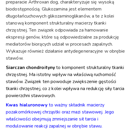
preparacie Arthroxan dog, charakteryzuje się wysoką
biodostępnością. Glukozamina jest elementem
długołańcuchowych glikozaminoglikanów, a te z kolei
stanową komponent strukturalny macierzy tkanki
chrzęstnej. Ten związek odpowiada za hamowanie
ekspresji genów, które są odpowiedzialne za produkcję
mediatorów biorących udział w procesach zapalnych.
Wykazuje również działanie antydegeneracyjne w obrębie
stawów.
Siarczan chondroityny
to komponent strukturalny tkanki
chrzęstnej. Ma istotny wpływ na właściwą ruchomość
stawów. Związek ten powoduje zwiększenie gęstości
tkanki chrzęstnej, co z kolei wpływa na redukcję siły tarcia
powierzchni stawowych.
Kwas hialuronowy
to ważny składnik macierzy
pozakomórkowej chrząstki oraz mazi stawowej. Jego
właściwości obejmują zmniejszanie sił tarcia i
modulowanie reakcji zapalnej w obrębie stawu.