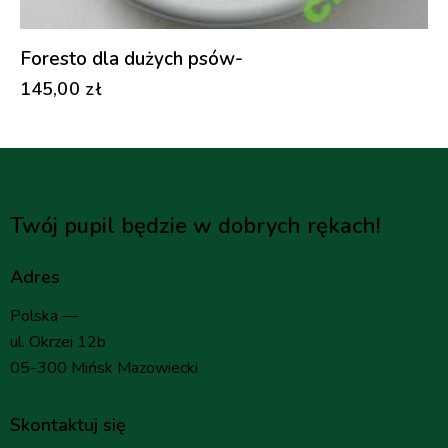
Foresto dla dużych psów-
145,00
zł
Twój pupil będzie w dobrych rękach!
Adres
Polska —
ul. Okrzei 12b
05-300 Mińsk Mazowiecki
Skontaktuj się