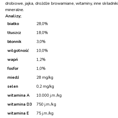
drobiowe, jajka, drożdże browarniane, witaminy, inne składnik
mineralne.
Analizy;
białko
28,0%
tłuszcz
18,0%
błonnik
3,0%
wilgotność
10,0%
wapń
1,2%
fosfor
1,0%
miedź
28 mg/kg
selen
0,2 mg/kg
witamina A
10.000 j.m./kg
witamina D3
750 j.m./kg
witamina E
75 j.m./kg