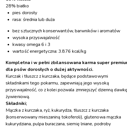
28% białko
pies dorosły
rasa: średnia lub duża
bez sztucznych konserwantów, barwników i aromatów
wysoka przyswajalność
kwasy omega 6 i 3
wartość energetyczna: 3.876 kcal/kg
Kompletna i w pełni zbilansowana karma super premi
dla psów dorosłych o dużej aktywności.
Kurczak i tłuszcz z kurczaka, będące podstawowymi
składnikami tego pokarmu, zapewniają jego wysoką
przyswajalność, co z kolei pozwala zmniejszyć dzienną dawk
żywieniową.
Składniki;
Mączka z kurczaka, ryż, kukurydza, tłuszcz z kurczaka
(konserwowany mieszaniną tokoferoli), glutenowa mączka
kukurydziana, pulpa buraczana, siemię lniane, podroby