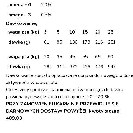
omega – 6
3,0%
omega – 3
0,5%
Dawkowanie;
waga psa (kg)
3
5
10
15
20
25
dawka (g)
61
85
136
178
216
251
waga psa (kg)
30
35
45
55
65
80
dawka (g)
284
314
372
426
476
547
Dawkowanie zostało opracowane dla psa domowego o duże
aktywności w czasie lata.
Okres zimy i podczas karmienia psów pracujących dawka
powinna byc zwiększona o co najmniej 10 – 20 %.
PRZY ZAMÓWIENIEU KARM NIE PRZEWIDUJE SIĘ
DARMOWYCH DOSTAW POWYŻEJ kwoty łącznej
409,00