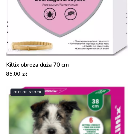
Kiltix obroża duża 70 cm
85,00
zł
OUT OF STOCK