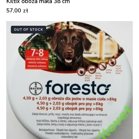
Kiltix oboża mała 38 cm
57,00
zł
OUT OF STOCK