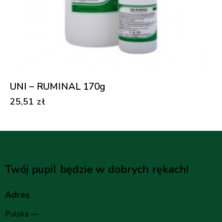
UNI – RUMINAL 170g
25,51
zł
Twój pupil będzie w dobrych rękach!
Adres
Polska —