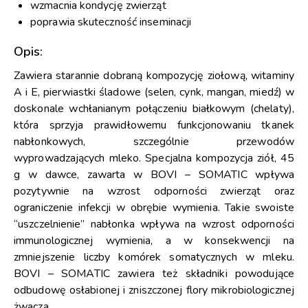
wzmacnia kondycję zwierząt
poprawia skuteczność inseminacji
Opis:
Zawiera starannie dobraną kompozycję ziołową, witaminy
A i E, pierwiastki śladowe (selen, cynk, mangan, miedź) w
doskonale wchłanianym połączeniu białkowym (chelaty),
która sprzyja prawidłowemu funkcjonowaniu tkanek
nabłonkowych, szczególnie przewodów
wyprowadzających mleko. Specjalna kompozycja ziół, 45
g w dawce, zawarta w BOVI – SOMATIC wpływa
pozytywnie na wzrost odporności zwierząt oraz
ograniczenie infekcji w obrębie wymienia. Takie swoiste
“uszczelnienie” nabłonka wpływa na wzrost odporności
immunologicznej wymienia, a w konsekwencji na
zmniejszenie liczby komórek somatycznych w mleku.
BOVI – SOMATIC zawiera też składniki powodujące
odbudowę osłabionej i zniszczonej flory mikrobiologicznej
żwacza.