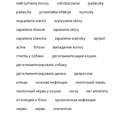
nietrzymanie moczu
odrobaczanie
padaczka
padaczla
przewlekłe infekcja
wymioty
wypadanie sierści
wyłysienie skóry
zapalenie dziaseł
zapalenie skóry
zapalenie stawów
zapalenie wątroby
артрит
астма
блохи
выпадение волос
глисты у собаки
дегельминтизация кошек
дегельминтизировать собаку
дегельминтизировать щенка
депрессия
клещи
кожная инфекция
ленточный червь
ленточный червь у кошек
моча
нет аппетита
от клещей и блох
хроническая инфекция
черви
червь
эпилепсия