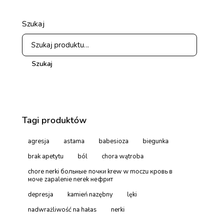
Szukaj
Szukaj
Tagi produktów
agresja
astama
babesioza
biegunka
brak apetytu
ból
chora wątroba
chore nerki больные почки krew w moczu кровь в
моче zapalenie nerek нефрит
depresja
kamień nazębny
lęki
nadwrażliwość na hałas
nerki