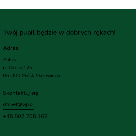
Twój pupil będzie w dobrych rękach!
Adres
Polska —
ul. Okrzei 12b
05-300 Mińsk Mazowiecki
Skontaktuj się
citovet@wp.pl
+48 502 208 168