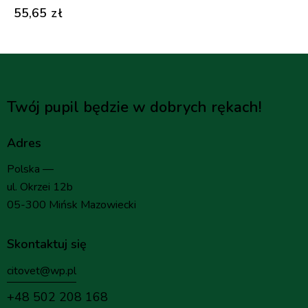
55,65
zł
Twój pupil będzie w dobrych rękach!
Adres
Polska —
ul. Okrzei 12b
05-300 Mińsk Mazowiecki
Skontaktuj się
citovet@wp.pl
+48 502 208 168