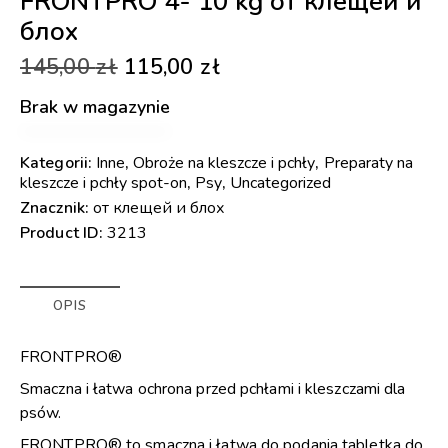
FRONTPRO 4- 10 kg от клещей и
блох
145,00
zł
115,00
zł
Brak w magazynie
Kategorii:
Inne
,
Obroże na kleszcze i pchły
,
Preparaty na
kleszcze i pchły spot-on
,
Psy
,
Uncategorized
Znacznik:
от клещей и блох
Product ID:
3213
OPIS
FRONTPRO®
Smaczna i łatwa ochrona przed pchłami i kleszczami dla
psów.
FRONTPRO® to smaczna i łatwa do podania tabletka do